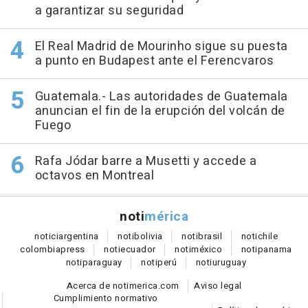
a garantizar su seguridad
El Real Madrid de Mourinho sigue su puesta
a punto en Budapest ante el Ferencvaros
Guatemala.- Las autoridades de Guatemala
anuncian el fin de la erupción del volcán de
Fuego
Rafa Jódar barre a Musetti y accede a
octavos en Montreal
noti
mérica
notici
argentina
noti
bolivia
noti
brasil
noti
chile
colombia
press
noti
ecuador
noti
méxico
noti
panama
noti
paraguay
noti
perú
noti
uruguay
Acerca de notimerica.com
Aviso legal
Cumplimiento normativo