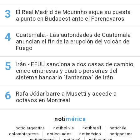
El Real Madrid de Mourinho sigue su puesta
a punto en Budapest ante el Ferencvaros
Guatemala.- Las autoridades de Guatemala
anuncian el fin de la erupción del volcán de
Fuego
Irán.- EEUU sanciona a dos casas de cambio,
cinco empresas y cuatro personas del
sistema bancario "fantasma" de Irán
Rafa Jódar barre a Musetti y accede a
octavos en Montreal
noti
mérica
notici
argentina
noti
bolivia
noti
brasil
noti
chile
colombia
press
noti
ecuador
noti
méxico
noti
panama
noti
paraguay
noti
perú
noti
uruguay