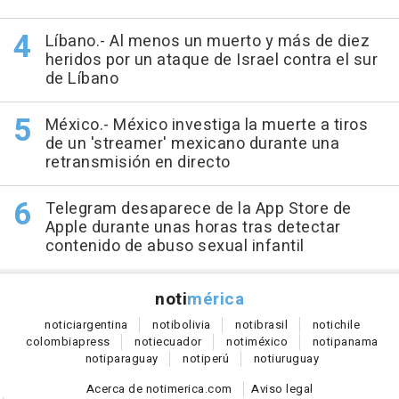
Líbano.- Al menos un muerto y más de diez
heridos por un ataque de Israel contra el sur
de Líbano
México.- México investiga la muerte a tiros
de un 'streamer' mexicano durante una
retransmisión en directo
Telegram desaparece de la App Store de
Apple durante unas horas tras detectar
contenido de abuso sexual infantil
noti
mérica
notici
argentina
noti
bolivia
noti
brasil
noti
chile
colombia
press
noti
ecuador
noti
méxico
noti
panama
noti
paraguay
noti
perú
noti
uruguay
Acerca de notimerica.com
Aviso legal