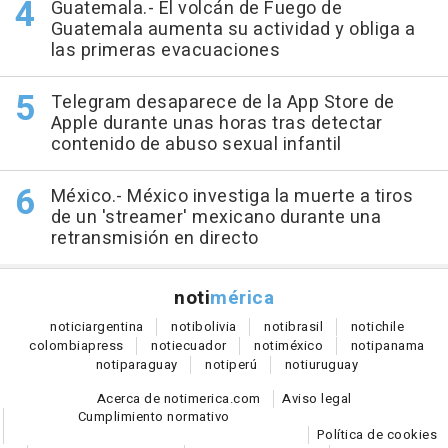
Guatemala.- El volcán de Fuego de
Guatemala aumenta su actividad y obliga a
las primeras evacuaciones
Telegram desaparece de la App Store de
Apple durante unas horas tras detectar
contenido de abuso sexual infantil
México.- México investiga la muerte a tiros
de un 'streamer' mexicano durante una
retransmisión en directo
noti
mérica
notici
argentina
noti
bolivia
noti
brasil
noti
chile
colombia
press
noti
ecuador
noti
méxico
noti
panama
noti
paraguay
noti
perú
noti
uruguay
Acerca de notimerica.com
Aviso legal
Cumplimiento normativo
Política de cookies