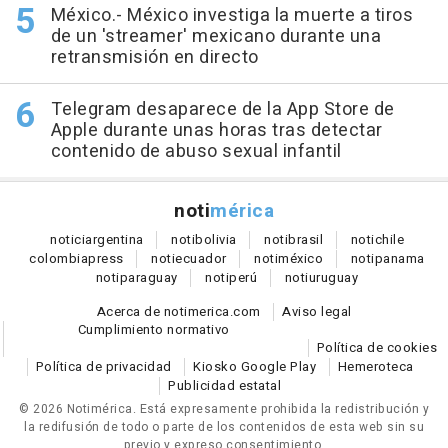
México.- México investiga la muerte a tiros
de un 'streamer' mexicano durante una
retransmisión en directo
Telegram desaparece de la App Store de
Apple durante unas horas tras detectar
contenido de abuso sexual infantil
noti
mérica
notici
argentina
noti
bolivia
noti
brasil
noti
chile
colombia
press
noti
ecuador
noti
méxico
noti
panama
noti
paraguay
noti
perú
noti
uruguay
Acerca de notimerica.com
Aviso legal
Cumplimiento normativo
Política de cookies
Política de privacidad
Kiosko Google Play
Hemeroteca
Publicidad estatal
© 2026 Notimérica.
Está expresamente prohibida la redistribución y
la redifusión de todo o parte de los contenidos de esta web sin su
previo y expreso consentimiento.