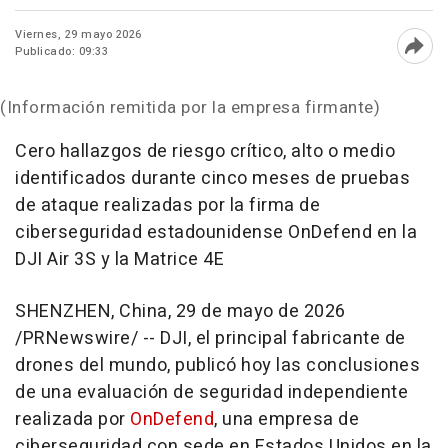
Viernes, 29 mayo 2026
Publicado: 09:33
Abri
(Información remitida por la empresa firmante)
Cero hallazgos de riesgo crítico, alto o medio
identificados durante cinco meses de pruebas
de ataque realizadas por la firma de
ciberseguridad estadounidense OnDefend en la
DJI Air 3S y la Matrice 4E
SHENZHEN, China
,
29 de mayo de 2026
/PRNewswire/ -- DJI, el principal fabricante de
drones del mundo, publicó hoy las conclusiones
de una evaluación de seguridad independiente
realizada por
OnDefend
, una empresa de
ciberseguridad con sede en Estados Unidos en la