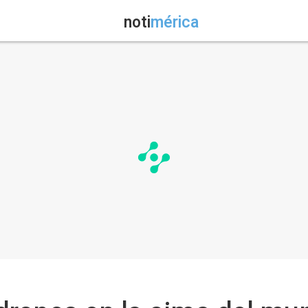
noti
mérica