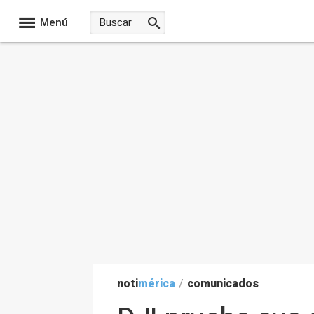
Menú
noti
mérica
/
comunicados