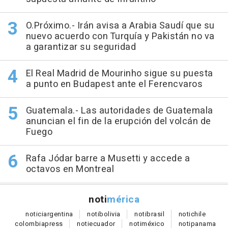
O.Próximo.- Irán avisa a Arabia Saudí que su
nuevo acuerdo con Turquía y Pakistán no va
a garantizar su seguridad
El Real Madrid de Mourinho sigue su puesta
a punto en Budapest ante el Ferencvaros
Guatemala.- Las autoridades de Guatemala
anuncian el fin de la erupción del volcán de
Fuego
Rafa Jódar barre a Musetti y accede a
octavos en Montreal
noti
mérica
notici
argentina
noti
bolivia
noti
brasil
noti
chile
colombia
press
noti
ecuador
noti
méxico
noti
panama