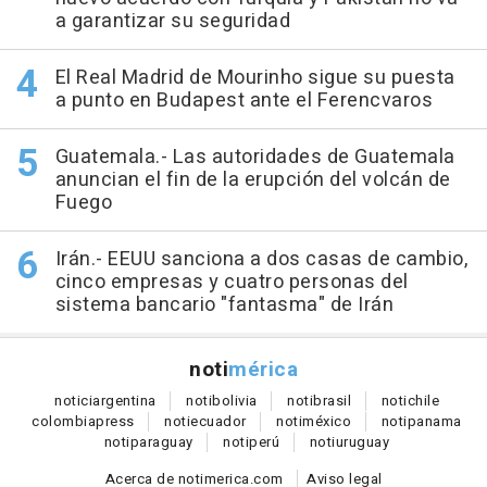
a garantizar su seguridad
El Real Madrid de Mourinho sigue su puesta
a punto en Budapest ante el Ferencvaros
Guatemala.- Las autoridades de Guatemala
anuncian el fin de la erupción del volcán de
Fuego
Irán.- EEUU sanciona a dos casas de cambio,
cinco empresas y cuatro personas del
sistema bancario "fantasma" de Irán
noti
mérica
notici
argentina
noti
bolivia
noti
brasil
noti
chile
colombia
press
noti
ecuador
noti
méxico
noti
panama
noti
paraguay
noti
perú
noti
uruguay
Acerca de notimerica.com
Aviso legal