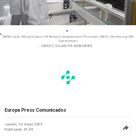
DMEGC Solar Officially Signs UN Women’s Empowerment Principles (WEPs), Reinforcing ESG
Commitment
- DMEGC SOLAR/PR NEWSWIRE
Europa Press Comunicados
Jueves, 22 mayo 2025
Publicado: 01:49
Abri