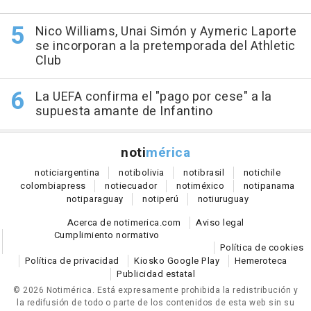
Nico Williams, Unai Simón y Aymeric Laporte
se incorporan a la pretemporada del Athletic
Club
La UEFA confirma el "pago por cese" a la
supuesta amante de Infantino
noti
mérica
notici
argentina
noti
bolivia
noti
brasil
noti
chile
colombia
press
noti
ecuador
noti
méxico
noti
panama
noti
paraguay
noti
perú
noti
uruguay
Acerca de notimerica.com
Aviso legal
Cumplimiento normativo
Política de cookies
Política de privacidad
Kiosko Google Play
Hemeroteca
Publicidad estatal
© 2026 Notimérica.
Está expresamente prohibida la redistribución y
la redifusión de todo o parte de los contenidos de esta web sin su