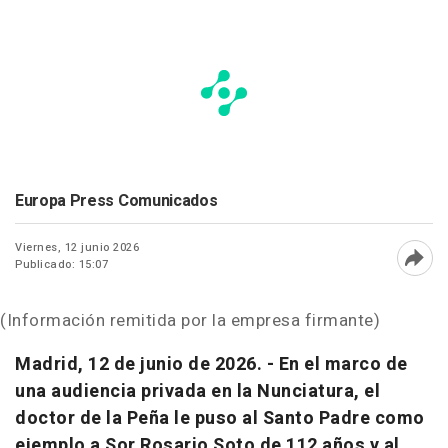
Europa Press Comunicados
Viernes, 12 junio 2026
Publicado: 15:07
Abri
(Información remitida por la empresa firmante)
Madrid, 12 de junio de 2026. - En el marco de
una audiencia privada en la Nunciatura, el
doctor de la Peña le puso al Santo Padre como
ejemplo a Sor Rosario Soto de 112 años y al