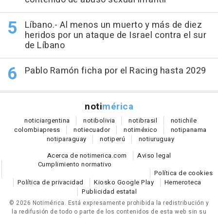
Líbano.- Al menos un muerto y más de diez
heridos por un ataque de Israel contra el sur
de Líbano
Pablo Ramón ficha por el Racing hasta 2029
noti
mérica
notici
argentina
noti
bolivia
noti
brasil
noti
chile
colombia
press
noti
ecuador
noti
méxico
noti
panama
noti
paraguay
noti
perú
noti
uruguay
Acerca de notimerica.com
Aviso legal
Cumplimiento normativo
Política de cookies
Política de privacidad
Kiosko Google Play
Hemeroteca
Publicidad estatal
© 2026 Notimérica.
Está expresamente prohibida la redistribución y
la redifusión de todo o parte de los contenidos de esta web sin su