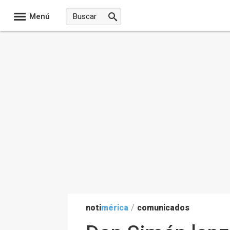
Menú
noti
mérica
/
comunicados