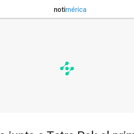
noti
mérica