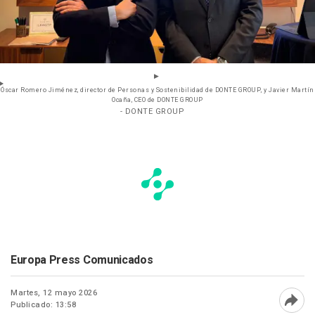
Óscar Romero Jiménez, director de Personas y Sostenibilidad de DONTE GROUP, y Javier Martín
Ocaña, CEO de DONTE GROUP
- DONTE GROUP
Europa Press Comunicados
Martes, 12 mayo 2026
Publicado: 13:58
Abri