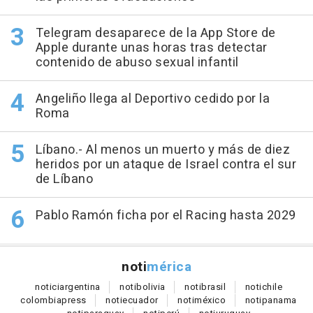
Telegram desaparece de la App Store de
Apple durante unas horas tras detectar
contenido de abuso sexual infantil
Angeliño llega al Deportivo cedido por la
Roma
Líbano.- Al menos un muerto y más de diez
heridos por un ataque de Israel contra el sur
de Líbano
Pablo Ramón ficha por el Racing hasta 2029
noti
mérica
notici
argentina
noti
bolivia
noti
brasil
noti
chile
colombia
press
noti
ecuador
noti
méxico
noti
panama