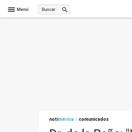
Menú
noti
mérica
/
comunicados