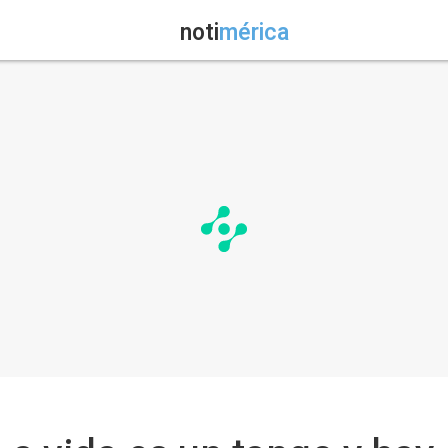
noti
mérica