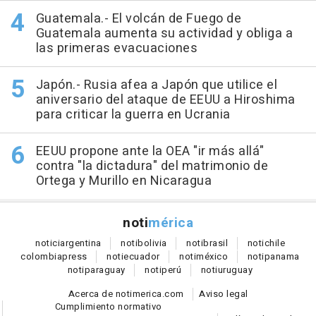
Guatemala.- El volcán de Fuego de
Guatemala aumenta su actividad y obliga a
las primeras evacuaciones
Japón.- Rusia afea a Japón que utilice el
aniversario del ataque de EEUU a Hiroshima
para criticar la guerra en Ucrania
EEUU propone ante la OEA "ir más allá"
contra "la dictadura" del matrimonio de
Ortega y Murillo en Nicaragua
noti
mérica
notici
argentina
noti
bolivia
noti
brasil
noti
chile
colombia
press
noti
ecuador
noti
méxico
noti
panama
noti
paraguay
noti
perú
noti
uruguay
Acerca de notimerica.com
Aviso legal
Cumplimiento normativo