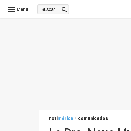
Menú
noti
mérica
/
comunicados