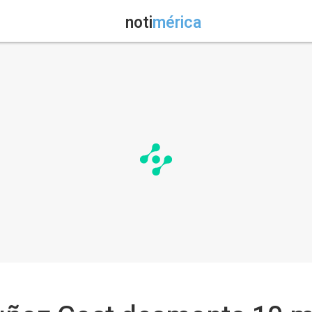
noti
mérica