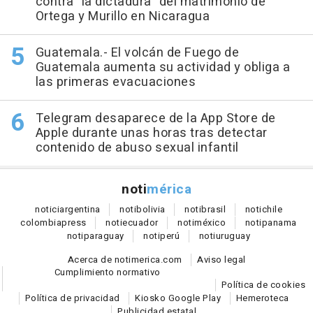
contra "la dictadura" del matrimonio de
Ortega y Murillo en Nicaragua
Guatemala.- El volcán de Fuego de
Guatemala aumenta su actividad y obliga a
las primeras evacuaciones
Telegram desaparece de la App Store de
Apple durante unas horas tras detectar
contenido de abuso sexual infantil
noti
mérica
notici
argentina
noti
bolivia
noti
brasil
noti
chile
colombia
press
noti
ecuador
noti
méxico
noti
panama
noti
paraguay
noti
perú
noti
uruguay
Acerca de notimerica.com
Aviso legal
Cumplimiento normativo
Política de cookies
Política de privacidad
Kiosko Google Play
Hemeroteca
Publicidad estatal