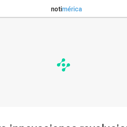
noti
mérica