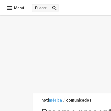
Menú
noti
mérica
/
comunicados