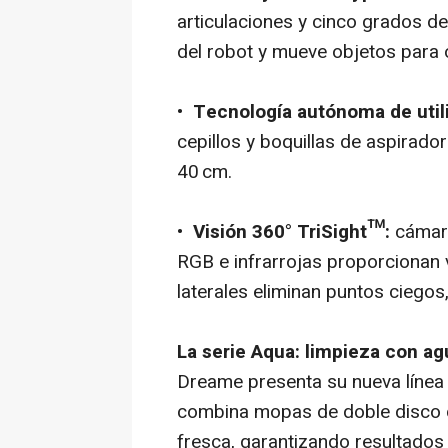
articulaciones y cinco grados de
del robot y mueve objetos para 
•
Tecnología autónoma de util
cepillos y boquillas de aspirad
40 cm.
•
Visión 360° TriSight™:
cámara
RGB e infrarrojas proporcionan 
laterales eliminan puntos ciego
La serie Aqua: limpieza con a
Dreame presenta su nueva línea 
combina mopas de doble disco c
fresca, garantizando resultados 