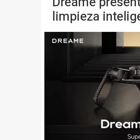
Dreame present
limpieza inteli