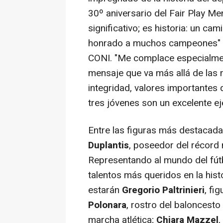
30º aniversario del Fair Play Me
significativo; es historia: un c
honrado a muchos campeones
"
CONI. "
Me complace especialmen
mensaje que va más allá de las 
integridad, valores importante
tres jóvenes son un excelente ej
Entre las figuras más destacada
Duplantis
, poseedor del récord 
Representando al mundo del fút
talentos más queridos en la histo
estarán
Gregorio Paltrinieri
, fi
Polonara
, rostro del baloncesto 
marcha atlética;
Chiara Mazzel
,