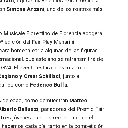
lfatti
, figuras clave en los éxitos de Italia
con
Simone Anzani
, uno de los rostros más
.
gio Musicale Fiorentino de Florencia acogerá
ª edición del Fair Play Menarini
 para homenajear a algunas de las figuras
rnacional, que este año se retransmitirá de
TG24. El evento estará presentado por
Cagiano y Omar Schillaci
, junto a
ndarios como
Federico Buffa.
tes de edad, como demuestran
Matteo
Alberto Belluzzi
, ganadores del Premio Fair
. Tres jóvenes que nos recuerdan que el
e hacemos cada día, tanto en la competición