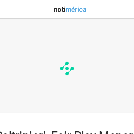
noti
mérica