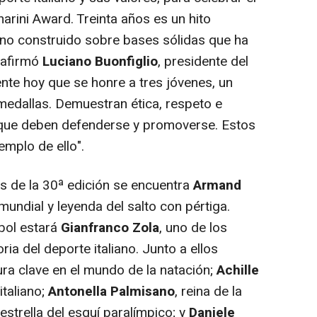
narini Award. Treinta años es un hito
amino construido sobre bases sólidas que ha
 afirmó
Luciano Buonfiglio
, presidente del
te hoy que se honre a tres jóvenes, un
medallas. Demuestran ética, respeto e
s que deben defenderse y promoverse. Estos
emplo de ello
".
s de la 30ª edición se encuentra
Armand
mundial y leyenda del salto con pértiga.
bol estará
Gianfranco Zola
, uno de los
ria del deporte italiano. Junto a ellos
gura clave en el mundo de la natación;
Achille
italiano;
Antonella Palmisano
, reina de la
 estrella del esquí paralímpico; y
Daniele