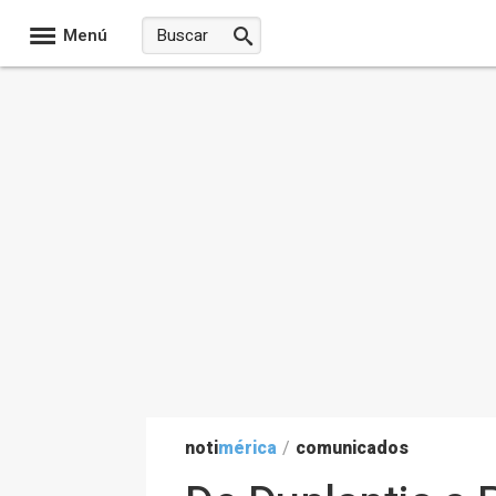
Menú
noti
mérica
/
comunicados