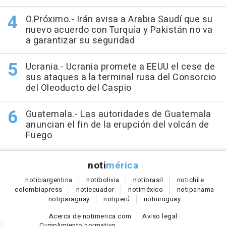
O.Próximo.- Irán avisa a Arabia Saudí que su
nuevo acuerdo con Turquía y Pakistán no va
a garantizar su seguridad
Ucrania.- Ucrania promete a EEUU el cese de
sus ataques a la terminal rusa del Consorcio
del Oleoducto del Caspio
Guatemala.- Las autoridades de Guatemala
anuncian el fin de la erupción del volcán de
Fuego
noti
mérica
notici
argentina
noti
bolivia
noti
brasil
noti
chile
colombia
press
noti
ecuador
noti
méxico
noti
panama
noti
paraguay
noti
perú
noti
uruguay
Acerca de notimerica.com
Aviso legal
Cumplimiento normativo