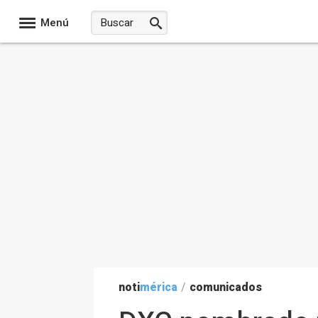
Menú
noti
mérica
/
comunicados