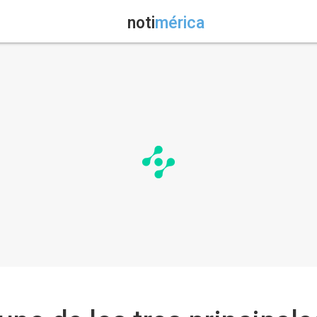
noti
mérica