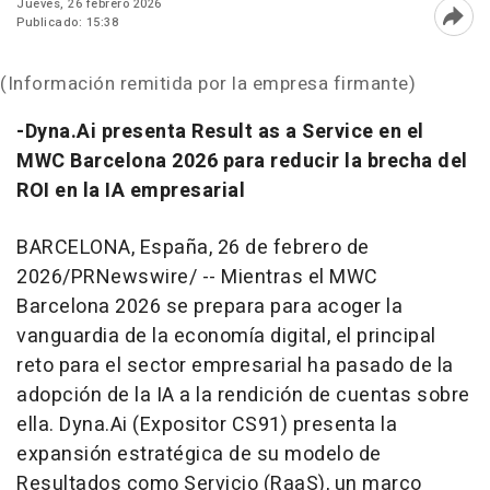
Jueves, 26 febrero 2026
Publicado: 15:38
Abri
(Información remitida por la empresa firmante)
-Dyna.Ai presenta Result as a Service en el
MWC Barcelona 2026 para reducir la brecha del
ROI en la IA empresarial
BARCELONA, España
,
26 de febrero de
2026
/PRNewswire/ --
Mientras el MWC
Barcelona 2026 se prepara para acoger la
vanguardia de la economía digital, el principal
reto para el sector empresarial ha pasado de la
adopción de la IA a la rendición de cuentas sobre
ella. Dyna.Ai (Expositor CS91) presenta la
expansión estratégica de su modelo de
Resultados como Servicio (RaaS), un marco