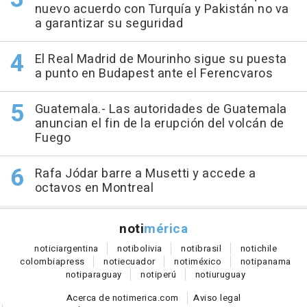
nuevo acuerdo con Turquía y Pakistán no va
a garantizar su seguridad
El Real Madrid de Mourinho sigue su puesta
a punto en Budapest ante el Ferencvaros
Guatemala.- Las autoridades de Guatemala
anuncian el fin de la erupción del volcán de
Fuego
Rafa Jódar barre a Musetti y accede a
octavos en Montreal
noti
mérica
notici
argentina
noti
bolivia
noti
brasil
noti
chile
colombia
press
noti
ecuador
noti
méxico
noti
panama
noti
paraguay
noti
perú
noti
uruguay
Acerca de notimerica.com
Aviso legal