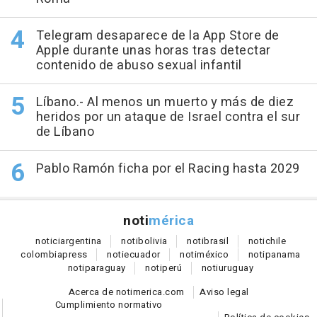
Telegram desaparece de la App Store de
Apple durante unas horas tras detectar
contenido de abuso sexual infantil
Líbano.- Al menos un muerto y más de diez
heridos por un ataque de Israel contra el sur
de Líbano
Pablo Ramón ficha por el Racing hasta 2029
noti
mérica
notici
argentina
noti
bolivia
noti
brasil
noti
chile
colombia
press
noti
ecuador
noti
méxico
noti
panama
noti
paraguay
noti
perú
noti
uruguay
Acerca de notimerica.com
Aviso legal
Cumplimiento normativo