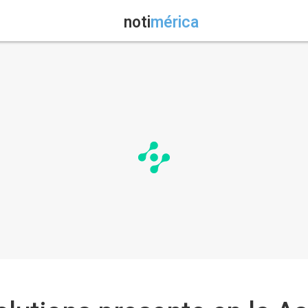
noti
mérica