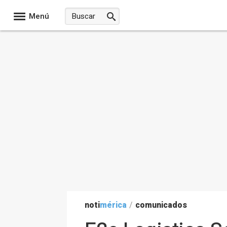
Menú
noti
mérica
/
comunicados