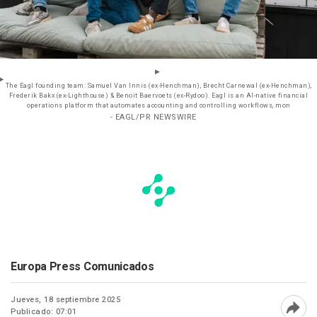
The Eagl founding team: Samuel Van Innis (ex-Henchman), Brecht Carnewal (ex-Henchman),
Frederik Bakx (ex-Lighthouse) & Benoit Baervoets (ex-Rydoo). Eagl is an AI-native financial
operations platform that automates accounting and controlling workflows, mon
- EAGL/PR NEWSWIRE
Europa Press Comunicados
Jueves, 18 septiembre 2025
Publicado: 07:01
Abri