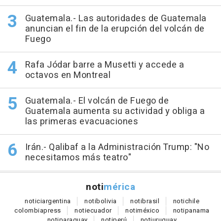
Guatemala.- Las autoridades de Guatemala
anuncian el fin de la erupción del volcán de
Fuego
Rafa Jódar barre a Musetti y accede a
octavos en Montreal
Guatemala.- El volcán de Fuego de
Guatemala aumenta su actividad y obliga a
las primeras evacuaciones
Irán.- Qalibaf a la Administración Trump: "No
necesitamos más teatro"
noti
mérica
notici
argentina
noti
bolivia
noti
brasil
noti
chile
colombia
press
noti
ecuador
noti
méxico
noti
panama
noti
paraguay
noti
perú
noti
uruguay