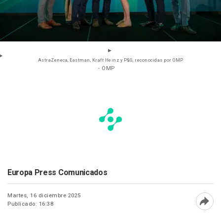
AstraZeneca, Eastman, Kraft Heinz y P&G, reconocidas por OMP
- OMP
Europa Press Comunicados
Martes, 16 diciembre 2025
Publicado: 16:38
Abri