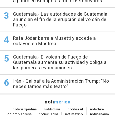
a punto en Budapest ante el Ferencvaros
Guatemala.- Las autoridades de Guatemala
anuncian el fin de la erupción del volcán de
Fuego
Rafa Jódar barre a Musetti y accede a
octavos en Montreal
Guatemala.- El volcán de Fuego de
Guatemala aumenta su actividad y obliga a
las primeras evacuaciones
Irán.- Qalibaf a la Administración Trump: "No
necesitamos más teatro"
noti
mérica
notici
argentina
noti
bolivia
noti
brasil
noti
chile
colombia
press
noti
ecuador
noti
méxico
noti
panama