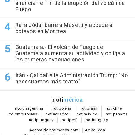
anuncian el fin de la erupción del volcán de
Fuego
Rafa Jódar barre a Musetti y accede a
octavos en Montreal
Guatemala.- El volcán de Fuego de
Guatemala aumenta su actividad y obliga a
las primeras evacuaciones
Irán.- Qalibaf a la Administración Trump: "No
necesitamos más teatro"
noti
mérica
notici
argentina
noti
bolivia
noti
brasil
noti
chile
colombia
press
noti
ecuador
noti
méxico
noti
panama
noti
paraguay
noti
perú
noti
uruguay
Acerca de notimerica.com
Aviso legal