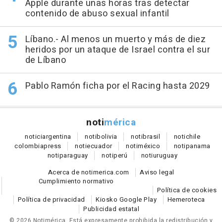
Apple durante unas horas tras detectar
contenido de abuso sexual infantil
Líbano.- Al menos un muerto y más de diez
heridos por un ataque de Israel contra el sur
de Líbano
Pablo Ramón ficha por el Racing hasta 2029
noti
mérica
notici
argentina
noti
bolivia
noti
brasil
noti
chile
colombia
press
noti
ecuador
noti
méxico
noti
panama
noti
paraguay
noti
perú
noti
uruguay
Acerca de notimerica.com
Aviso legal
Cumplimiento normativo
Política de cookies
Política de privacidad
Kiosko Google Play
Hemeroteca
Publicidad estatal
© 2026 Notimérica.
Está expresamente prohibida la redistribución y