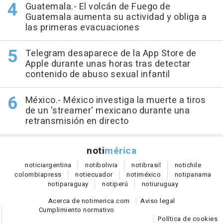
Guatemala.- El volcán de Fuego de
Guatemala aumenta su actividad y obliga a
las primeras evacuaciones
Telegram desaparece de la App Store de
Apple durante unas horas tras detectar
contenido de abuso sexual infantil
México.- México investiga la muerte a tiros
de un 'streamer' mexicano durante una
retransmisión en directo
noti
mérica
notici
argentina
noti
bolivia
noti
brasil
noti
chile
colombia
press
noti
ecuador
noti
méxico
noti
panama
noti
paraguay
noti
perú
noti
uruguay
Acerca de notimerica.com
Aviso legal
Cumplimiento normativo
Política de cookies