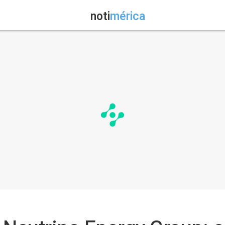
noti
mérica