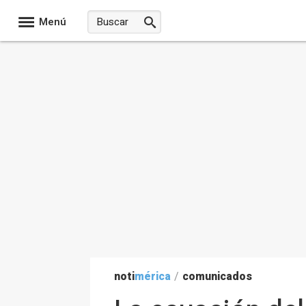
Menú
noti
mérica
/
comunicados