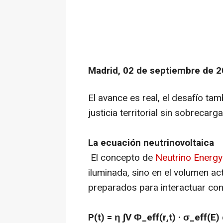
Madrid, 02 de septiembre de 2
El avance es real, el desafío ta
justicia territorial sin sobreca
La ecuación neutrinovoltaica
El concepto de
Neutrino Energ
iluminada, sino en el volumen ac
preparados para interactuar con
P(t) = η ∫V Φ_eff(r,t) · σ_eff(E