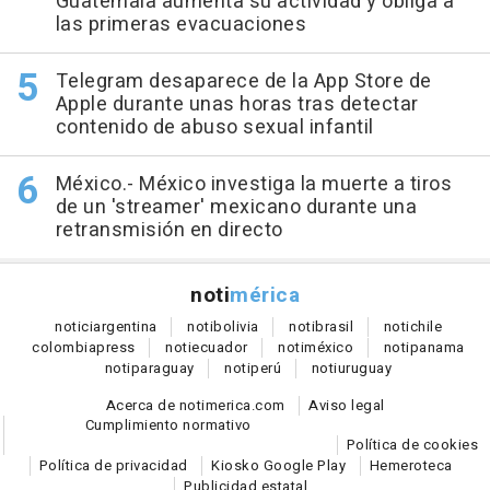
Guatemala aumenta su actividad y obliga a
las primeras evacuaciones
Telegram desaparece de la App Store de
Apple durante unas horas tras detectar
contenido de abuso sexual infantil
México.- México investiga la muerte a tiros
de un 'streamer' mexicano durante una
retransmisión en directo
noti
mérica
notici
argentina
noti
bolivia
noti
brasil
noti
chile
colombia
press
noti
ecuador
noti
méxico
noti
panama
noti
paraguay
noti
perú
noti
uruguay
Acerca de notimerica.com
Aviso legal
Cumplimiento normativo
Política de cookies
Política de privacidad
Kiosko Google Play
Hemeroteca
Publicidad estatal