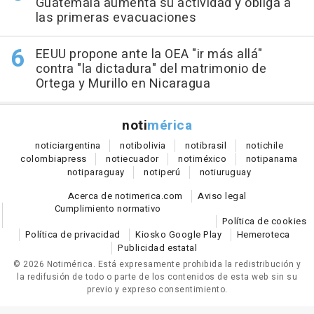
Guatemala aumenta su actividad y obliga a
las primeras evacuaciones
EEUU propone ante la OEA "ir más allá"
contra "la dictadura" del matrimonio de
Ortega y Murillo en Nicaragua
noti
mérica
notici
argentina
noti
bolivia
noti
brasil
noti
chile
colombia
press
noti
ecuador
noti
méxico
noti
panama
noti
paraguay
noti
perú
noti
uruguay
Acerca de notimerica.com
Aviso legal
Cumplimiento normativo
Política de cookies
Política de privacidad
Kiosko Google Play
Hemeroteca
Publicidad estatal
© 2026 Notimérica.
Está expresamente prohibida la redistribución y
la redifusión de todo o parte de los contenidos de esta web sin su
previo y expreso consentimiento.