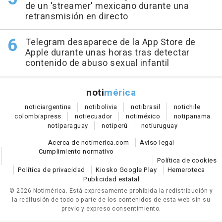
de un 'streamer' mexicano durante una
retransmisión en directo
Telegram desaparece de la App Store de
Apple durante unas horas tras detectar
contenido de abuso sexual infantil
noti
mérica
notici
argentina
noti
bolivia
noti
brasil
noti
chile
colombia
press
noti
ecuador
noti
méxico
noti
panama
noti
paraguay
noti
perú
noti
uruguay
Acerca de notimerica.com
Aviso legal
Cumplimiento normativo
Política de cookies
Política de privacidad
Kiosko Google Play
Hemeroteca
Publicidad estatal
© 2026 Notimérica.
Está expresamente prohibida la redistribución y
la redifusión de todo o parte de los contenidos de esta web sin su
previo y expreso consentimiento.