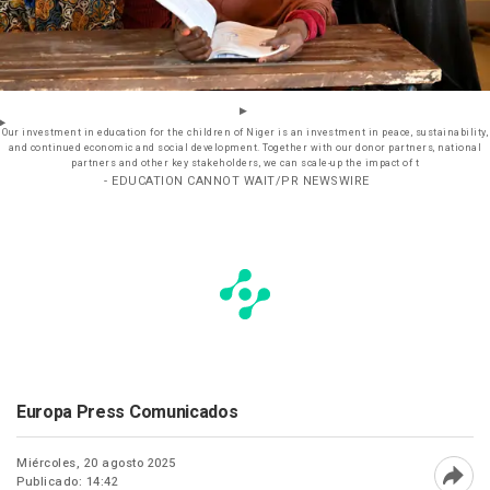
Our investment in education for the children of Niger is an investment in peace, sustainability,
and continued economic and social development. Together with our donor partners, national
partners and other key stakeholders, we can scale-up the impact of t
- EDUCATION CANNOT WAIT/PR NEWSWIRE
Europa Press Comunicados
Miércoles, 20 agosto 2025
Publicado: 14:42
Abri