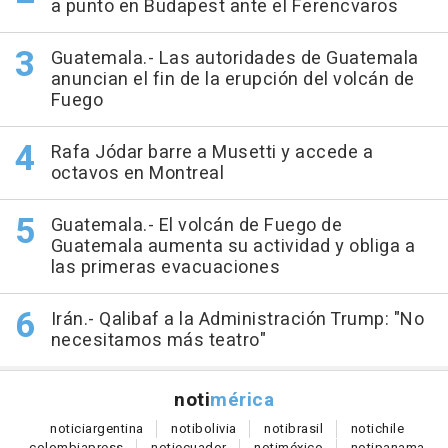
a punto en Budapest ante el Ferencvaros
Guatemala.- Las autoridades de Guatemala
anuncian el fin de la erupción del volcán de
Fuego
Rafa Jódar barre a Musetti y accede a
octavos en Montreal
Guatemala.- El volcán de Fuego de
Guatemala aumenta su actividad y obliga a
las primeras evacuaciones
Irán.- Qalibaf a la Administración Trump: "No
necesitamos más teatro"
noti
mérica
notici
argentina
noti
bolivia
noti
brasil
noti
chile
colombia
press
noti
ecuador
noti
méxico
noti
panama