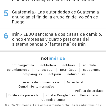
Guatemala.- Las autoridades de Guatemala
anuncian el fin de la erupción del volcán de
Fuego
Irán.- EEUU sanciona a dos casas de cambio,
cinco empresas y cuatro personas del
sistema bancario "fantasma" de Irán
noti
mérica
notici
argentina
noti
bolivia
noti
brasil
noti
chile
colombia
press
noti
ecuador
noti
méxico
noti
panama
noti
paraguay
noti
perú
noti
uruguay
Acerca de notimerica.com
Aviso legal
Cumplimiento normativo
Política de cookies
Política de privacidad
Kiosko Google Play
Hemeroteca
Publicidad estatal
© 2026 Notimérica.
Está expresamente prohibida la redistribución y