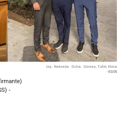
Izq.: Nebreda · Dcha.: Gómez, Tufet, Elvira
- EGOS
firmante)
S) -