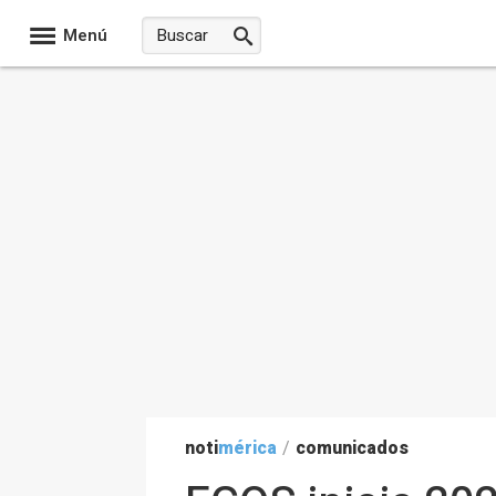
Menú
noti
mérica
/
comunicados