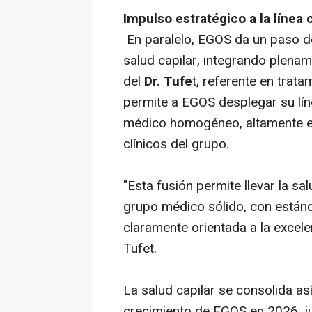
Impulso estratégico a la línea c
En paralelo, EGOS da un paso de
salud capilar, integrando plena
del
Dr. Tufe
t, referente en trat
permite a EGOS desplegar su líne
médico homogéneo, altamente es
clínicos del grupo.
"Esta fusión permite llevar la sa
grupo médico sólido, con están
claramente orientada a la excelen
Tufet.
La salud capilar se consolida as
crecimiento de EGOS en 2026, jun