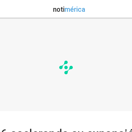
noti
mérica