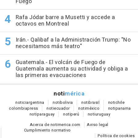
Fuego
Rafa Jódar barre a Musetti y accede a
octavos en Montreal
Irán.- Qalibaf a la Administración Trump: "No
necesitamos más teatro"
Guatemala.- El volcán de Fuego de
Guatemala aumenta su actividad y obliga a
las primeras evacuaciones
noti
mérica
notici
argentina
noti
bolivia
noti
brasil
noti
chile
colombia
press
noti
ecuador
noti
méxico
noti
panama
noti
paraguay
noti
perú
noti
uruguay
Acerca de notimerica.com
Aviso legal
Cumplimiento normativo
Política de cookies