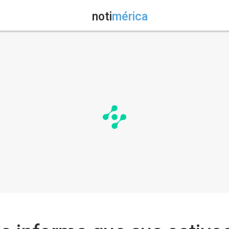
noti
mérica