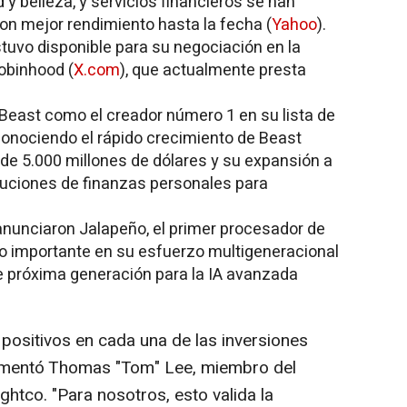
 y belleza, y servicios financieros se han
on mejor rendimiento hasta la fecha (
Yahoo
).
estuvo disponible para su negociación en la
obinhood (
X.com
), que actualmente presta
MrBeast como el creador número 1 en su lista de
conociendo el rápido crecimiento de Beast
 de 5.000 millones de dólares y su expansión a
luciones de finanzas personales para
anunciaron Jalapeño, el primer procesador de
so importante en su esfuerzo multigeneracional
de próxima generación para la IA avanzada
ositivos en cada una de las inversiones
comentó Thomas "Tom" Lee, miembro del
htco. "Para nosotros, esto valida la