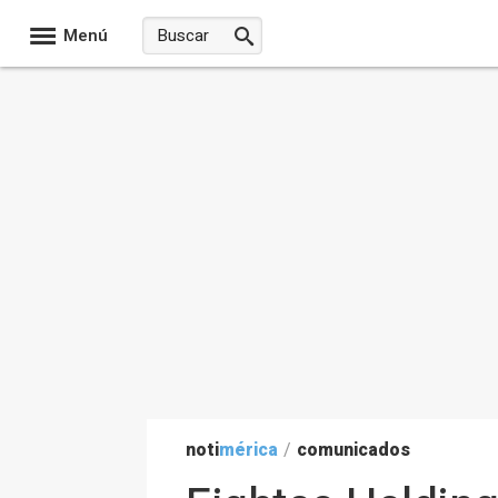
Menú
noti
mérica
/
comunicados