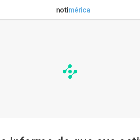
noti
mérica