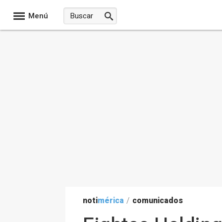
Menú
noti
mérica
/
comunicados