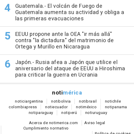
Guatemala.- El volcán de Fuego de
Guatemala aumenta su actividad y obliga a
las primeras evacuaciones
EEUU propone ante la OEA "ir más allá"
contra "la dictadura" del matrimonio de
Ortega y Murillo en Nicaragua
Japón.- Rusia afea a Japón que utilice el
aniversario del ataque de EEUU a Hiroshima
para criticar la guerra en Ucrania
noti
mérica
notici
argentina
noti
bolivia
noti
brasil
noti
chile
colombia
press
noti
ecuador
noti
méxico
noti
panama
noti
paraguay
noti
perú
noti
uruguay
Acerca de notimerica.com
Aviso legal
Cumplimiento normativo
Política de cookies