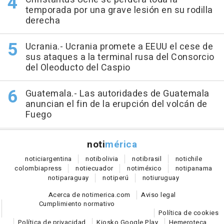
temporada por una grave lesión en su rodilla
derecha
Ucrania.- Ucrania promete a EEUU el cese de
sus ataques a la terminal rusa del Consorcio
del Oleoducto del Caspio
Guatemala.- Las autoridades de Guatemala
anuncian el fin de la erupción del volcán de
Fuego
noti
mérica
notici
argentina
noti
bolivia
noti
brasil
noti
chile
colombia
press
noti
ecuador
noti
méxico
noti
panama
noti
paraguay
noti
perú
noti
uruguay
Acerca de notimerica.com
Aviso legal
Cumplimiento normativo
Política de cookies
Política de privacidad
Kiosko Google Play
Hemeroteca