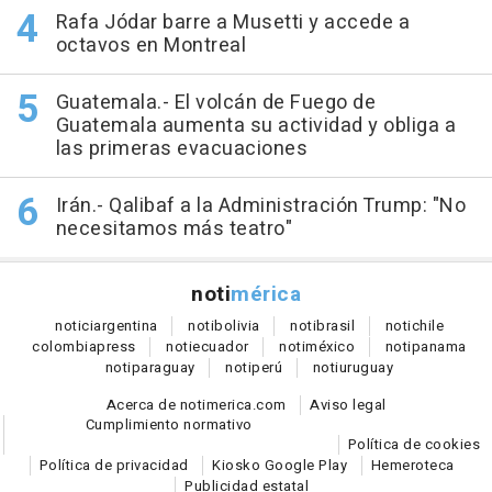
Rafa Jódar barre a Musetti y accede a
octavos en Montreal
Guatemala.- El volcán de Fuego de
Guatemala aumenta su actividad y obliga a
las primeras evacuaciones
Irán.- Qalibaf a la Administración Trump: "No
necesitamos más teatro"
noti
mérica
notici
argentina
noti
bolivia
noti
brasil
noti
chile
colombia
press
noti
ecuador
noti
méxico
noti
panama
noti
paraguay
noti
perú
noti
uruguay
Acerca de notimerica.com
Aviso legal
Cumplimiento normativo
Política de cookies
Política de privacidad
Kiosko Google Play
Hemeroteca
Publicidad estatal