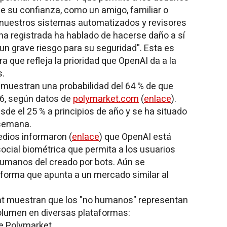
e su confianza, como un amigo, familiar o
si nuestros sistemas automatizados y revisores
na registrada ha hablado de hacerse daño a sí
n grave riesgo para su seguridad". Esta es
 que refleja la prioridad que OpenAI da a la
s.
muestran una probabilidad del 64 % de que
26, según datos de
polymarket.com
(
enlace
).
de el 25 % a principios de año y se ha situado
 semana.
edios informaron (
enlace
) que OpenAI está
social biométrica que permita a los usuarios
 humanos del creado por bots. Aún se
informa que apunta a un mercado similar al
at muestran que los "no humanos" representan
volumen en diversas plataformas:
e Polymarket