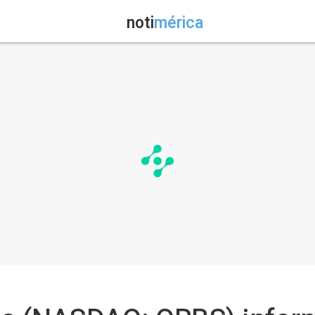
noti
mérica