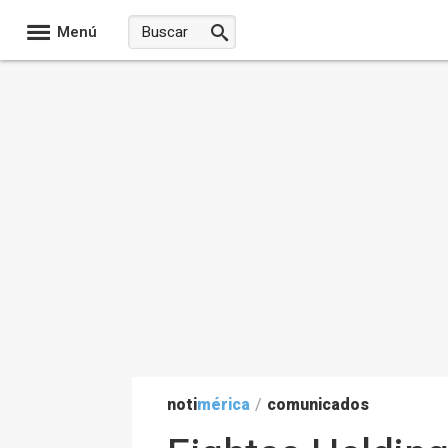
Menú
noti
mérica
/
comunicados