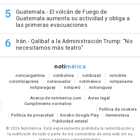
Guatemala.- El volcán de Fuego de
Guatemala aumenta su actividad y obliga a
las primeras evacuaciones
Irán.- Qalibaf a la Administración Trump: "No
necesitamos más teatro"
noti
mérica
notici
argentina
noti
bolivia
noti
brasil
noti
chile
colombia
press
noti
ecuador
noti
méxico
noti
panama
noti
paraguay
noti
perú
noti
uruguay
Acerca de notimerica.com
Aviso legal
Cumplimiento normativo
Política de cookies
Política de privacidad
Kiosko Google Play
Hemeroteca
Publicidad estatal
© 2026 Notimérica.
Está expresamente prohibida la redistribución y
la redifusión de todo o parte de los contenidos de esta web sin su
previo y expreso consentimiento.