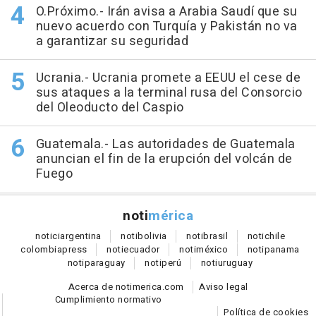
O.Próximo.- Irán avisa a Arabia Saudí que su
nuevo acuerdo con Turquía y Pakistán no va
a garantizar su seguridad
Ucrania.- Ucrania promete a EEUU el cese de
sus ataques a la terminal rusa del Consorcio
del Oleoducto del Caspio
Guatemala.- Las autoridades de Guatemala
anuncian el fin de la erupción del volcán de
Fuego
noti
mérica
notici
argentina
noti
bolivia
noti
brasil
noti
chile
colombia
press
noti
ecuador
noti
méxico
noti
panama
noti
paraguay
noti
perú
noti
uruguay
Acerca de notimerica.com
Aviso legal
Cumplimiento normativo
Política de cookies