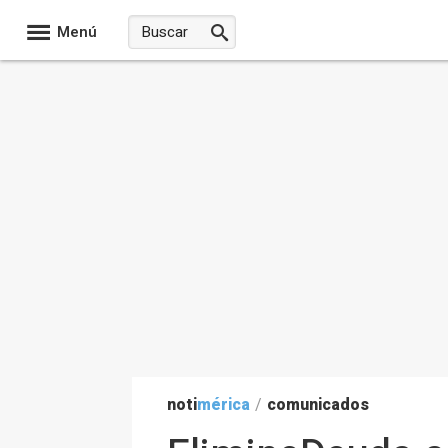
Menú
noti
mérica
/
comunicados