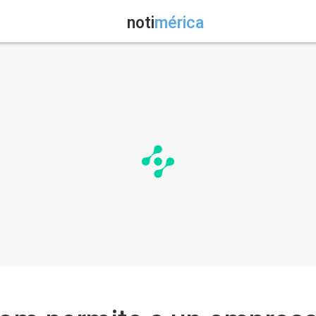
noti
mérica