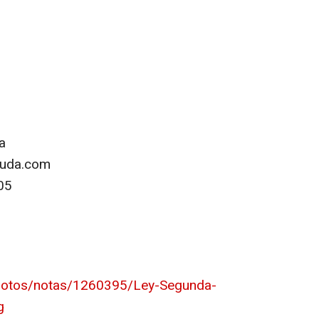
a
euda.com
05
photos/notas/1260395/Ley-Segunda-
g