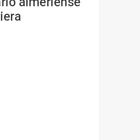
rio almeriense
iera