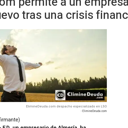
om permite a un empresa
vo tras una crisis financ
ElimineDeuda.com despacho especializado en LSO
- ElimineDeuda.com
firmante)
- F.D, un empresario de Almería, ha