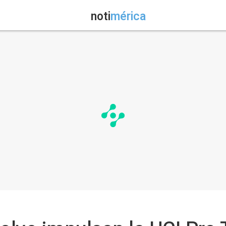
noti
mérica