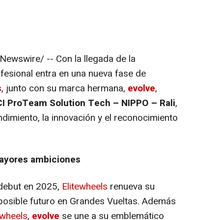
ewswire/ -- Con la llegada de la
fesional entra en una nueva fase de
s
, junto con su marca hermana,
evolve
,
I ProTeam Solution Tech – NIPPO – Rali
,
endimiento, la innovación y el reconocimiento
ayores ambiciones
debut en 2025,
Elitewheels
renueva su
posible futuro en Grandes Vueltas. Además
ewheels
,
evolve
se une a su emblemático