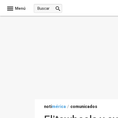
Menú
noti
mérica
/
comunicados