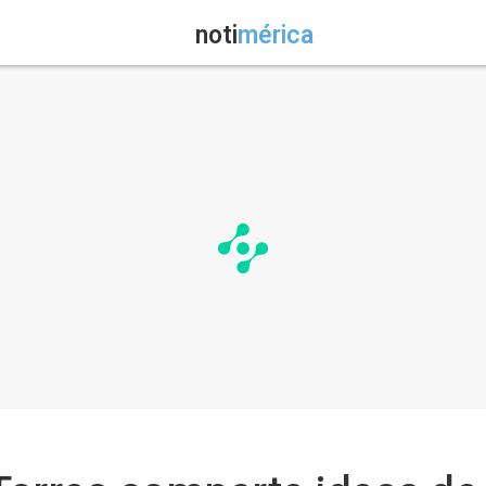
noti
mérica