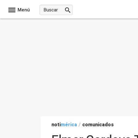
Menú
noti
mérica
/
comunicados