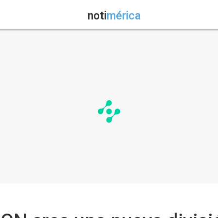
noti
mérica