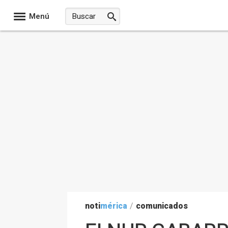
Menú
noti
mérica
/
comunicados