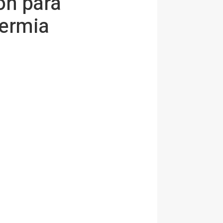
ón para
termia